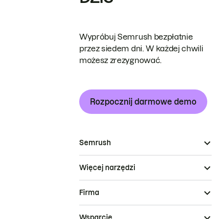
Wypróbuj Semrush bezpłatnie
przez siedem dni. W każdej chwili
możesz zrezygnować.
Rozpocznij darmowe demo
Semrush
Więcej narzędzi
Firma
Wsparcie