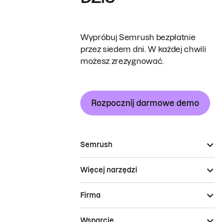
Wypróbuj Semrush bezpłatnie
przez siedem dni. W każdej chwili
możesz zrezygnować.
Rozpocznij darmowe demo
Semrush
Więcej narzędzi
Firma
Wsparcie