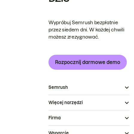
Wypróbuj Semrush bezpłatnie
przez siedem dni. W każdej chwili
możesz zrezygnować.
Rozpocznij darmowe demo
Semrush
Więcej narzędzi
Firma
Wsparcie