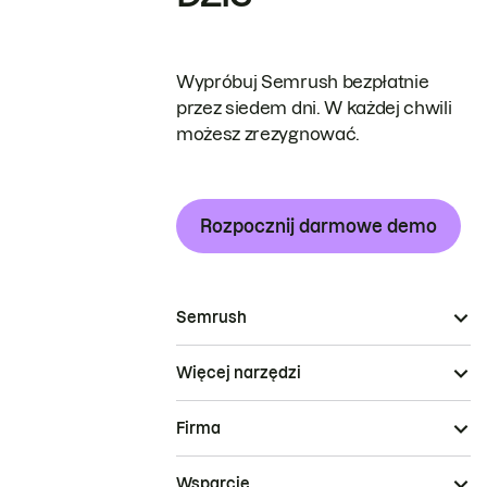
Wypróbuj Semrush bezpłatnie
przez siedem dni. W każdej chwili
możesz zrezygnować.
Rozpocznij darmowe demo
Semrush
Więcej narzędzi
Firma
Wsparcie