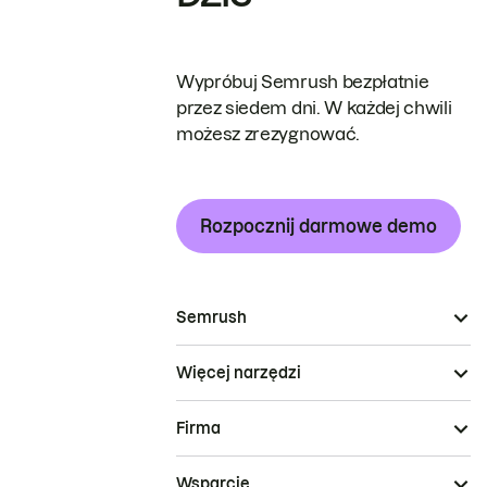
Wypróbuj Semrush bezpłatnie
przez siedem dni. W każdej chwili
możesz zrezygnować.
Rozpocznij darmowe demo
Semrush
Więcej narzędzi
Firma
Wsparcie