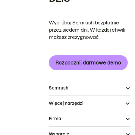
Wypróbuj Semrush bezpłatnie
przez siedem dni. W każdej chwili
możesz zrezygnować.
Rozpocznij darmowe demo
Semrush
Więcej narzędzi
Firma
Wsparcie