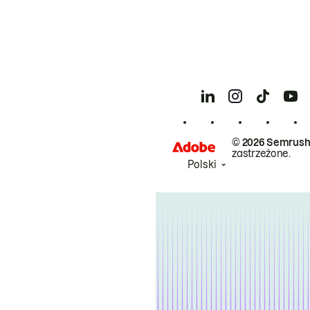
© 2026 Semrush
zastrzeżone.
Polski