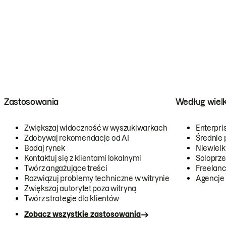
Zastosowania
Według wiel
Zwiększaj widoczność w wyszukiwarkach
Enterpri
Zdobywaj rekomendacje od AI
Średnie 
Badaj rynek
Niewielk
Kontaktuj się z klientami lokalnymi
Soloprze
Twórz angażujące treści
Freelanc
Rozwiązuj problemy techniczne w witrynie
Agencje
Zwiększaj autorytet poza witryną
Twórz strategie dla klientów
Zobacz wszystkie zastosowania