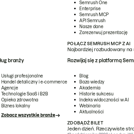
Semrush One
Enterprise
Semrush MCP
API Semrush
Nasze dane
Zarezerwuj prezentację
POŁĄCZ SEMRUSH MCP Z AI
Najbardziej rozbudowany na 
ug branży
Rozwijaj się z platformą Se
Usługi profesjonalne
Blog
Handel detaliczny i e-commerce
Baza wiedzy
Agencje
Akademia
Technologie SaaS i B2B
Historie sukcesu
Opieka zdrowotna
Indeks widoczności w AI
Biznes lokalny
Webinaria
Aktualności
Zobacz wszystkie branże
ZDOBĄDŹ BILET
Jeden dzień. Rzeczywiste str