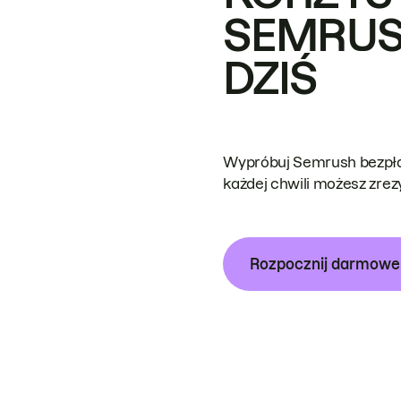
SEMRUS
DZIŚ
Wypróbuj Semrush bezpłat
każdej chwili możesz zre
Rozpocznij darmow