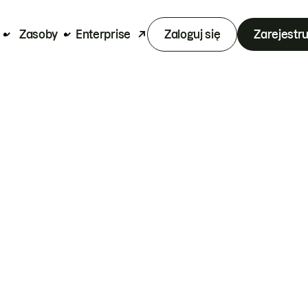
Zasoby
Enterprise
Zaloguj się
Zarejestru