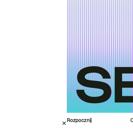
Rozpocznij
O