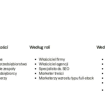
kości
Według roli
Wedł
se
Właściciel firmy
przedsiębiorstwa
Właściciel agencji
ie zespoły
Specjalista ds. SEO
dsiębiorcy
Marketer treści
erzy
Marketerzy wzrostu typu full-stack