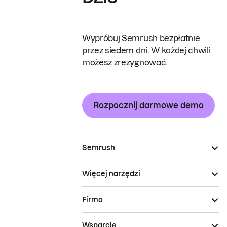
Wypróbuj Semrush bezpłatnie
przez siedem dni. W każdej chwili
możesz zrezygnować.
Rozpocznij darmowe demo
Semrush
Więcej narzędzi
Firma
Wsparcie