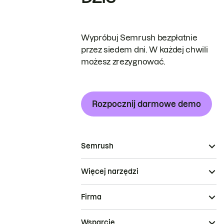
Wypróbuj Semrush bezpłatnie
przez siedem dni. W każdej chwili
możesz zrezygnować.
Rozpocznij darmowe demo
Semrush
Więcej narzędzi
Firma
Wsparcie