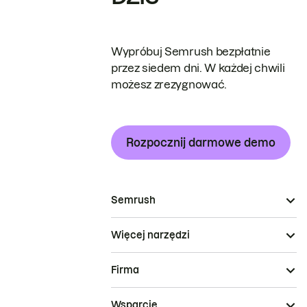
Wypróbuj Semrush bezpłatnie
przez siedem dni. W każdej chwili
możesz zrezygnować.
Rozpocznij darmowe demo
Semrush
Więcej narzędzi
Firma
Wsparcie