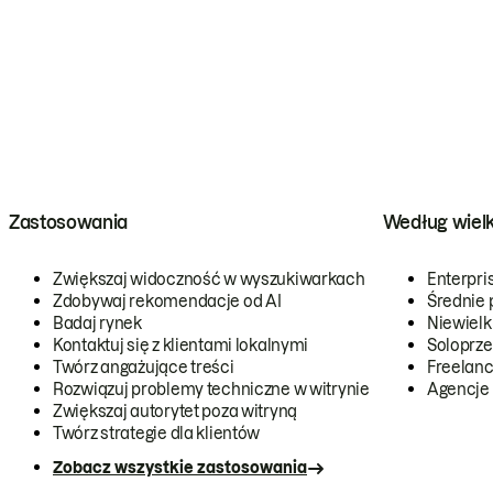
Zastosowania
Według wiel
Zwiększaj widoczność w wyszukiwarkach
Enterpri
Zdobywaj rekomendacje od AI
Średnie 
Badaj rynek
Niewielk
Kontaktuj się z klientami lokalnymi
Soloprze
Twórz angażujące treści
Freelanc
Rozwiązuj problemy techniczne w witrynie
Agencje
Zwiększaj autorytet poza witryną
Twórz strategie dla klientów
Zobacz wszystkie zastosowania