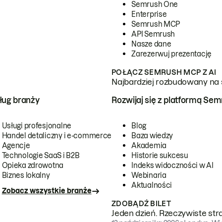
Semrush One
Enterprise
Semrush MCP
API Semrush
Nasze dane
Zarezerwuj prezentację
POŁĄCZ SEMRUSH MCP Z AI
Najbardziej rozbudowany na 
ug branży
Rozwijaj się z platformą Se
Usługi profesjonalne
Blog
Handel detaliczny i e-commerce
Baza wiedzy
Agencje
Akademia
Technologie SaaS i B2B
Historie sukcesu
Opieka zdrowotna
Indeks widoczności w AI
Biznes lokalny
Webinaria
Aktualności
Zobacz wszystkie branże
ZDOBĄDŹ BILET
Jeden dzień. Rzeczywiste str