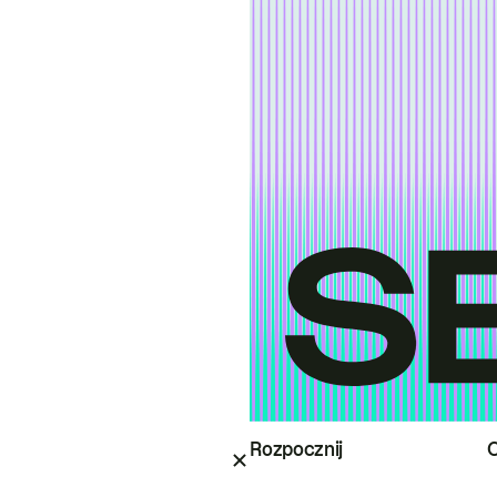
Rozpocznij
O