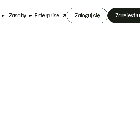
Zasoby
Enterprise
Zaloguj się
Zarejestru