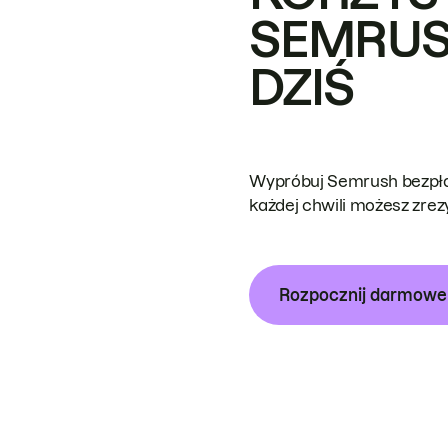
SEMRUS
DZIŚ
Wypróbuj Semrush bezpłat
każdej chwili możesz zre
Rozpocznij darmow