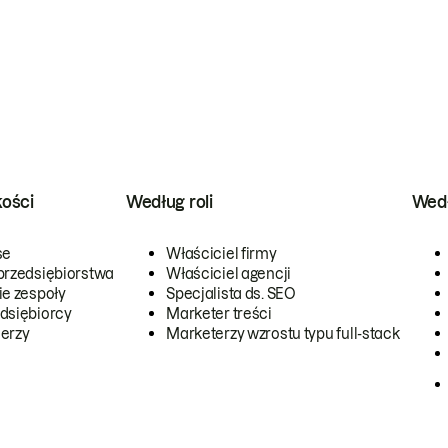
kości
Według roli
Wedł
se
Właściciel firmy
przedsiębiorstwa
Właściciel agencji
ie zespoły
Specjalista ds. SEO
dsiębiorcy
Marketer treści
erzy
Marketerzy wzrostu typu full-stack