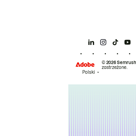
© 2026 Semrush
zastrzeżone.
Polski