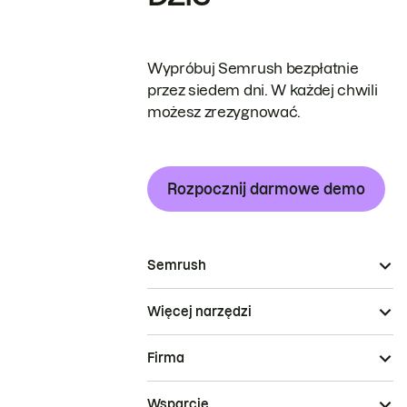
Wypróbuj Semrush bezpłatnie
przez siedem dni. W każdej chwili
możesz zrezygnować.
Rozpocznij darmowe demo
Semrush
Więcej narzędzi
Firma
Wsparcie