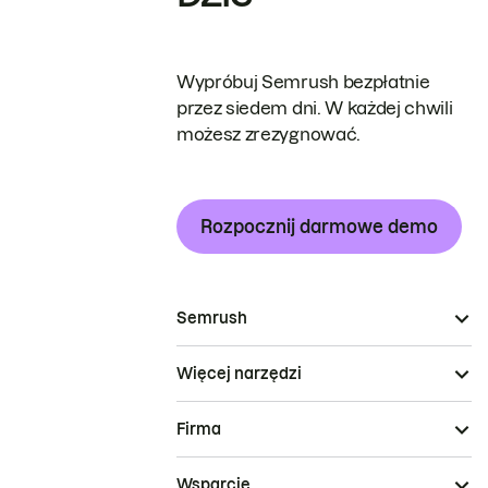
Wypróbuj Semrush bezpłatnie
przez siedem dni. W każdej chwili
możesz zrezygnować.
Rozpocznij darmowe demo
Semrush
Więcej narzędzi
Firma
Wsparcie