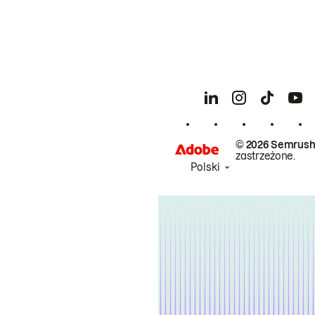
© 2026 Semrush
zastrzeżone.
Polski