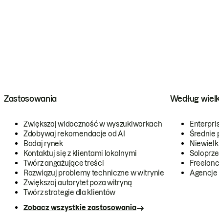
Zastosowania
Według wiel
Zwiększaj widoczność w wyszukiwarkach
Enterpri
Zdobywaj rekomendacje od AI
Średnie 
Badaj rynek
Niewielk
Kontaktuj się z klientami lokalnymi
Soloprze
Twórz angażujące treści
Freelanc
Rozwiązuj problemy techniczne w witrynie
Agencje
Zwiększaj autorytet poza witryną
Twórz strategie dla klientów
Zobacz wszystkie zastosowania