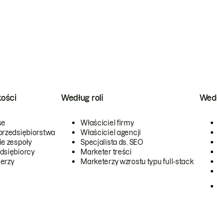
kości
Według roli
Wedł
se
Właściciel firmy
przedsiębiorstwa
Właściciel agencji
ie zespoły
Specjalista ds. SEO
dsiębiorcy
Marketer treści
erzy
Marketerzy wzrostu typu full-stack