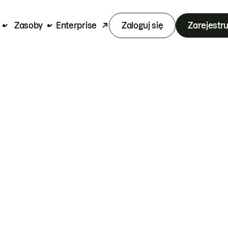
Zasoby
Enterprise
Zaloguj się
Zarejestru