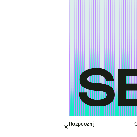
Rozpocznij
O