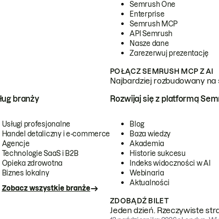
Semrush One
Enterprise
Semrush MCP
API Semrush
Nasze dane
Zarezerwuj prezentację
POŁĄCZ SEMRUSH MCP Z AI
Najbardziej rozbudowany na 
ug branży
Rozwijaj się z platformą Se
Usługi profesjonalne
Blog
Handel detaliczny i e-commerce
Baza wiedzy
Agencje
Akademia
Technologie SaaS i B2B
Historie sukcesu
Opieka zdrowotna
Indeks widoczności w AI
Biznes lokalny
Webinaria
Aktualności
Zobacz wszystkie branże
ZDOBĄDŹ BILET
Jeden dzień. Rzeczywiste str