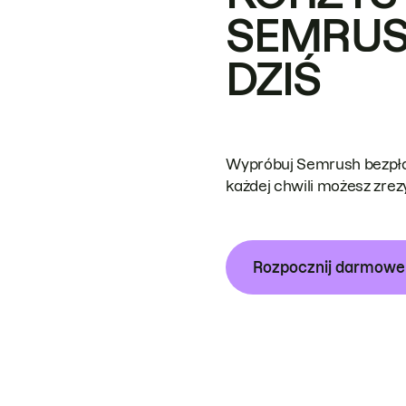
SEMRUS
DZIŚ
Wypróbuj Semrush bezpłat
każdej chwili możesz zre
Rozpocznij darmow