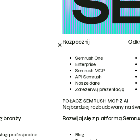
Rozpocznij
Odkr
Semrush One
Enterprise
Semrush MCP
API Semrush
Nasze dane
Zarezerwuj prezentację
POŁĄCZ SEMRUSH MCP Z AI
Najbardziej rozbudowany na świe
g branży
Rozwijaj się z platformą Semru
ługi profesjonalne
Blog