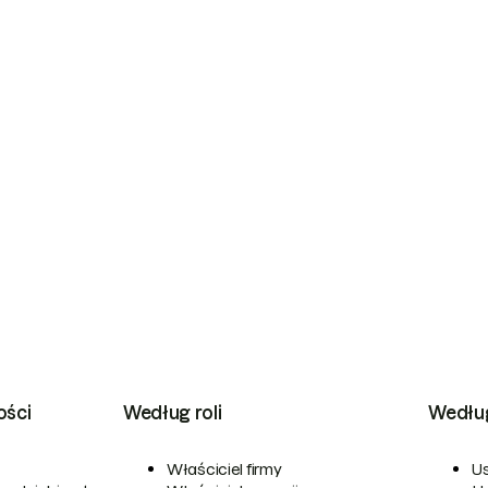
ości
Według roli
Wedłu
Właściciel firmy
Us