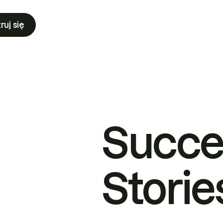
ruj się
Succe
Storie