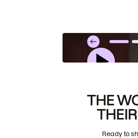
THE W
Picsart: 
THEI
Efficien
Ready to sha