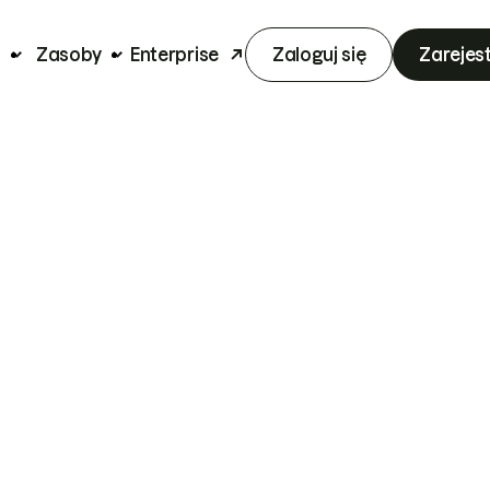
a
Zasoby
Enterprise
Zaloguj się
Zarejest