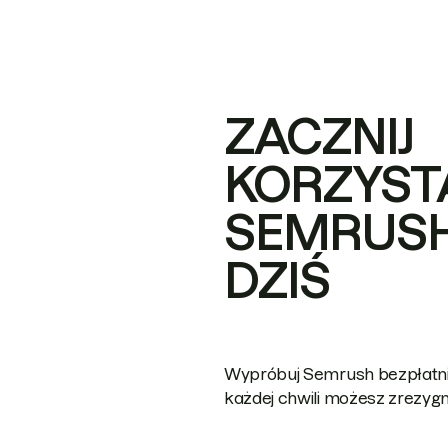
ZACZNIJ
KORZYST
SEMRUSH
DZIŚ
Wypróbuj Semrush bezpłatni
każdej chwili możesz zrezyg