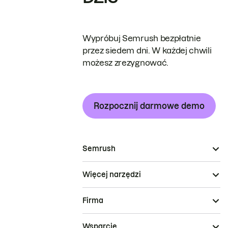
Wypróbuj Semrush bezpłatnie
przez siedem dni. W każdej chwili
możesz zrezygnować.
Rozpocznij darmowe demo
Semrush
Więcej narzędzi
Firma
Wsparcie