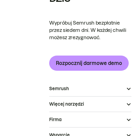
Wypróbuj Semrush bezpłatnie
przez siedem dni. W każdej chwili
możesz zrezygnować.
Rozpocznij darmowe demo
Semrush
Więcej narzędzi
Firma
Wsparcie