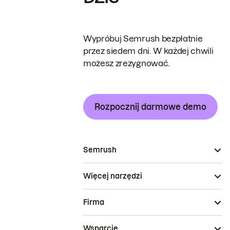
Wypróbuj Semrush bezpłatnie
przez siedem dni. W każdej chwili
możesz zrezygnować.
Rozpocznij darmowe demo
Semrush
Więcej narzędzi
Firma
Wsparcie