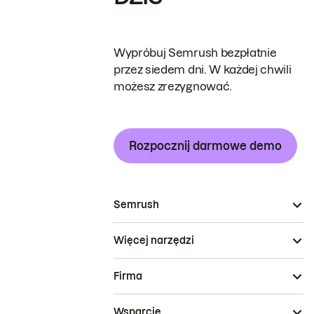
Wypróbuj Semrush bezpłatnie
przez siedem dni. W każdej chwili
możesz zrezygnować.
Rozpocznij darmowe demo
Semrush
Więcej narzędzi
Firma
Wsparcie