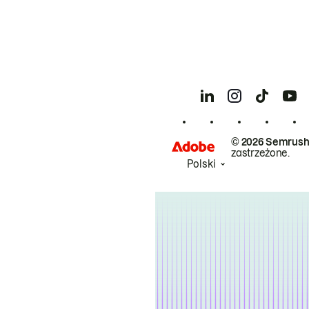
© 2026 Semrush
zastrzeżone.
Polski