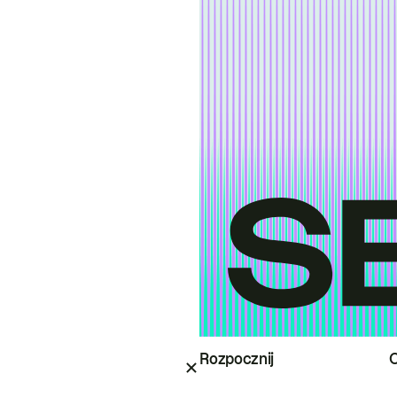
Rozpocznij
O