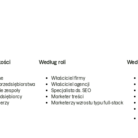
kości
Według roli
Wedł
se
Właściciel firmy
przedsiębiorstwa
Właściciel agencji
ie zespoły
Specjalista ds. SEO
dsiębiorcy
Marketer treści
erzy
Marketerzy wzrostu typu full-stack