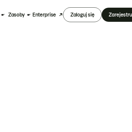
Zasoby
Enterprise
Zaloguj się
Zarejestru