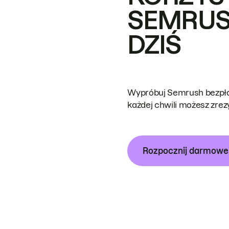
SEMRUS
DZIŚ
Wypróbuj Semrush bezpłat
każdej chwili możesz zre
Rozpocznij darmow