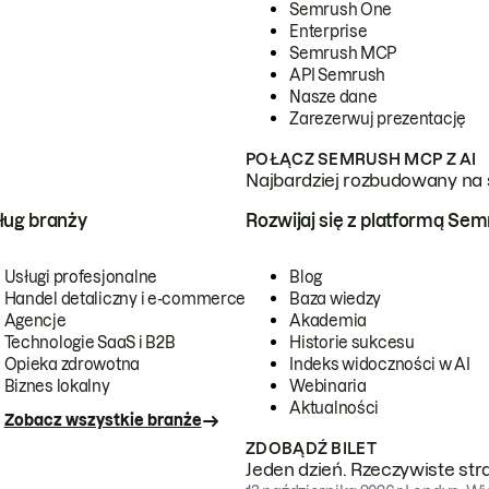
Semrush One
Enterprise
Semrush MCP
API Semrush
Nasze dane
Zarezerwuj prezentację
POŁĄCZ SEMRUSH MCP Z AI
Najbardziej rozbudowany na 
ug branży
Rozwijaj się z platformą Se
Usługi profesjonalne
Blog
Handel detaliczny i e-commerce
Baza wiedzy
Agencje
Akademia
Technologie SaaS i B2B
Historie sukcesu
Opieka zdrowotna
Indeks widoczności w AI
Biznes lokalny
Webinaria
Aktualności
Zobacz wszystkie branże
ZDOBĄDŹ BILET
Jeden dzień. Rzeczywiste str