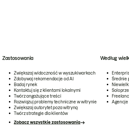
Zastosowania
Według wiel
Zwiększaj widoczność w wyszukiwarkach
Enterpri
Zdobywaj rekomendacje od AI
Średnie 
Badaj rynek
Niewielk
Kontaktuj się z klientami lokalnymi
Soloprze
Twórz angażujące treści
Freelanc
Rozwiązuj problemy techniczne w witrynie
Agencje
Zwiększaj autorytet poza witryną
Twórz strategie dla klientów
Zobacz wszystkie zastosowania