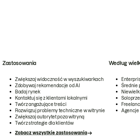
Zastosowania
Według wiel
Zwiększaj widoczność w wyszukiwarkach
Enterpri
Zdobywaj rekomendacje od AI
Średnie 
Badaj rynek
Niewielk
Kontaktuj się z klientami lokalnymi
Soloprze
Twórz angażujące treści
Freelanc
Rozwiązuj problemy techniczne w witrynie
Agencje
Zwiększaj autorytet poza witryną
Twórz strategie dla klientów
Zobacz wszystkie zastosowania