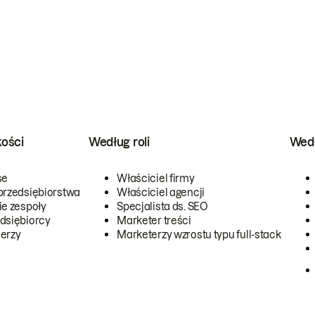
kości
Według roli
Wedł
se
Właściciel firmy
przedsiębiorstwa
Właściciel agencji
ie zespoły
Specjalista ds. SEO
dsiębiorcy
Marketer treści
erzy
Marketerzy wzrostu typu full-stack