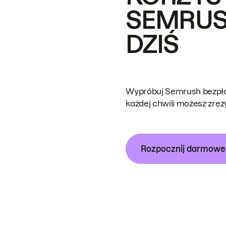
SEMRUS
DZIŚ
Wypróbuj Semrush bezpłat
każdej chwili możesz zre
Rozpocznij darmow