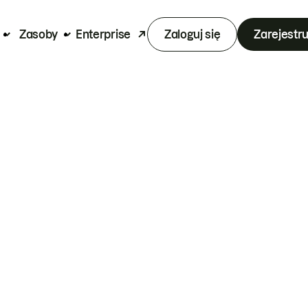
Zasoby
Enterprise
Zaloguj się
Zarejestru