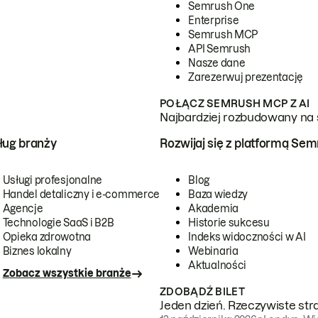
Semrush One
Enterprise
Semrush MCP
API Semrush
Nasze dane
Zarezerwuj prezentację
POŁĄCZ SEMRUSH MCP Z AI
Najbardziej rozbudowany na 
ug branży
Rozwijaj się z platformą Se
Usługi profesjonalne
Blog
Handel detaliczny i e-commerce
Baza wiedzy
Agencje
Akademia
Technologie SaaS i B2B
Historie sukcesu
Opieka zdrowotna
Indeks widoczności w AI
Biznes lokalny
Webinaria
Aktualności
Zobacz wszystkie branże
ZDOBĄDŹ BILET
Jeden dzień. Rzeczywiste str