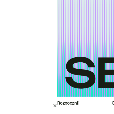
Rozpocznij
O