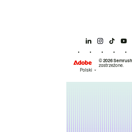
© 2026 Semrush
zastrzeżone.
Polski