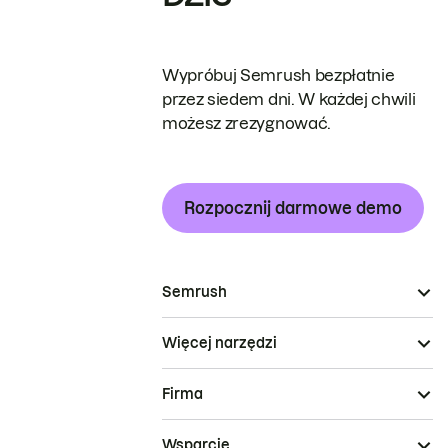
Wypróbuj Semrush bezpłatnie
przez siedem dni. W każdej chwili
możesz zrezygnować.
Rozpocznij darmowe demo
Semrush
Więcej narzędzi
Firma
Wsparcie