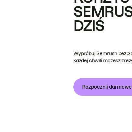
SEMRUS
DZIŚ
Wypróbuj Semrush bezpłat
każdej chwili możesz zre
Rozpocznij darmow