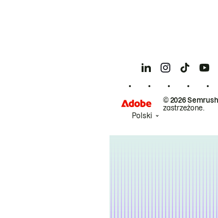
© 2026 Semrush
zastrzeżone.
Polski