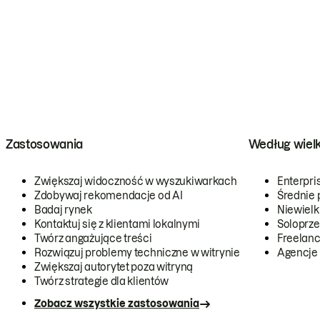
Zastosowania
Według wiel
Zwiększaj widoczność w wyszukiwarkach
Enterpri
Zdobywaj rekomendacje od AI
Średnie 
Badaj rynek
Niewielk
Kontaktuj się z klientami lokalnymi
Soloprze
Twórz angażujące treści
Freelanc
Rozwiązuj problemy techniczne w witrynie
Agencje
Zwiększaj autorytet poza witryną
Twórz strategie dla klientów
Zobacz wszystkie zastosowania