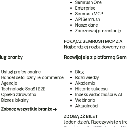
Semrush One
Enterprise
Semrush MCP
API Semrush
Nasze dane
Zarezerwuj prezentację
POŁĄCZ SEMRUSH MCP Z AI
Najbardziej rozbudowany na 
ug branży
Rozwijaj się z platformą Se
Usługi profesjonalne
Blog
Handel detaliczny i e-commerce
Baza wiedzy
Agencje
Akademia
Technologie SaaS i B2B
Historie sukcesu
Opieka zdrowotna
Indeks widoczności w AI
Biznes lokalny
Webinaria
Aktualności
Zobacz wszystkie branże
ZDOBĄDŹ BILET
Jeden dzień. Rzeczywiste str