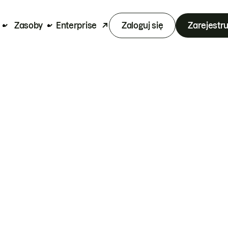
Zasoby
Enterprise
Zaloguj się
Zarejestru