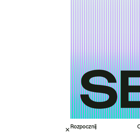
Rozpocznij
O