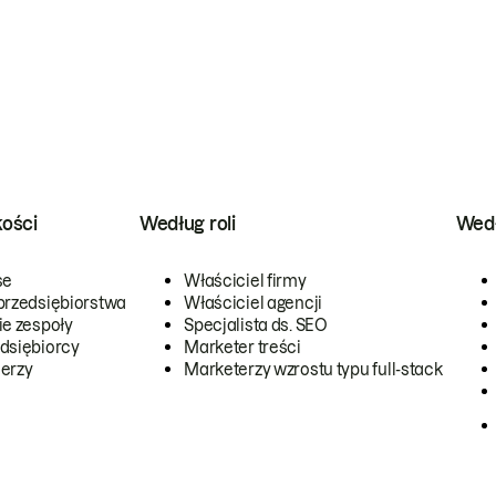
kości
Według roli
Wedł
se
Właściciel firmy
przedsiębiorstwa
Właściciel agencji
ie zespoły
Specjalista ds. SEO
dsiębiorcy
Marketer treści
erzy
Marketerzy wzrostu typu full-stack