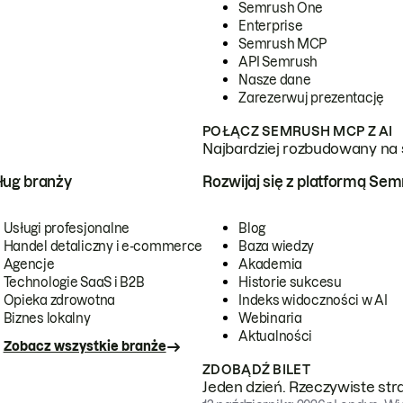
Semrush One
Enterprise
Semrush MCP
API Semrush
Nasze dane
Zarezerwuj prezentację
POŁĄCZ SEMRUSH MCP Z AI
Najbardziej rozbudowany na 
ug branży
Rozwijaj się z platformą Se
Usługi profesjonalne
Blog
Handel detaliczny i e-commerce
Baza wiedzy
Agencje
Akademia
Technologie SaaS i B2B
Historie sukcesu
Opieka zdrowotna
Indeks widoczności w AI
Biznes lokalny
Webinaria
Aktualności
Zobacz wszystkie branże
ZDOBĄDŹ BILET
Jeden dzień. Rzeczywiste str