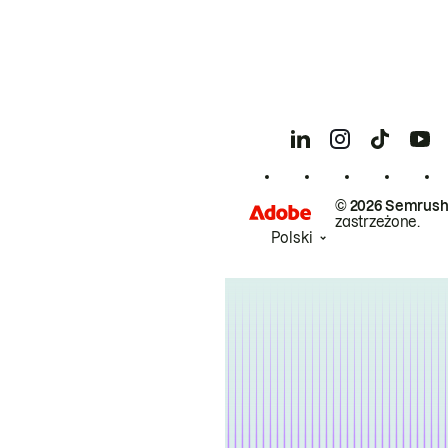
© 2026 Semrush
zastrzeżone.
Polski