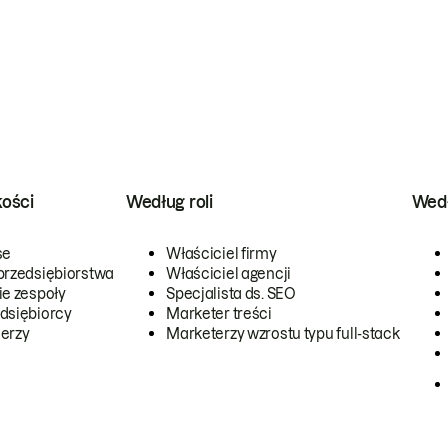
kości
Według roli
Wedł
se
Właściciel firmy
przedsiębiorstwa
Właściciel agencji
ie zespoły
Specjalista ds. SEO
dsiębiorcy
Marketer treści
erzy
Marketerzy wzrostu typu full-stack