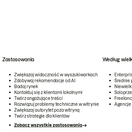
Zastosowania
Według wiel
Zwiększaj widoczność w wyszukiwarkach
Enterpri
Zdobywaj rekomendacje od AI
Średnie 
Badaj rynek
Niewielk
Kontaktuj się z klientami lokalnymi
Soloprze
Twórz angażujące treści
Freelanc
Rozwiązuj problemy techniczne w witrynie
Agencje
Zwiększaj autorytet poza witryną
Twórz strategie dla klientów
Zobacz wszystkie zastosowania