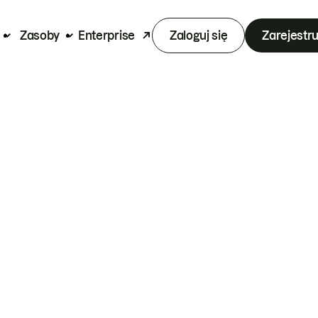
Zasoby
Enterprise
Zaloguj się
Zarejestru