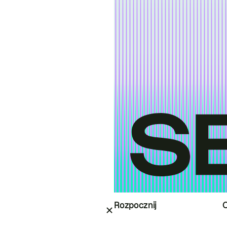
Rozpocznij
O