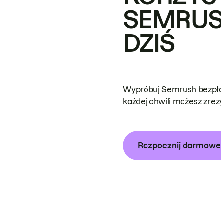
SEMRUS
DZIŚ
Wypróbuj Semrush bezpłat
każdej chwili możesz zre
Rozpocznij darmow