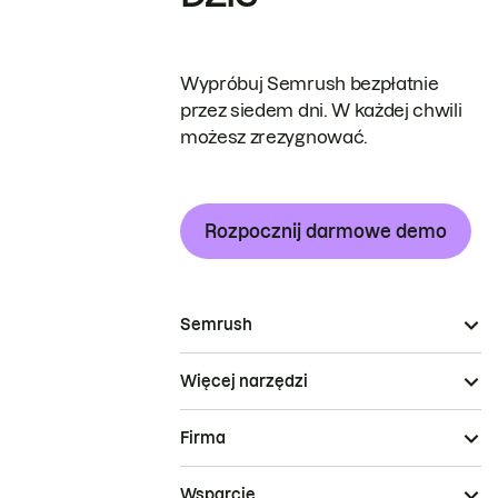
Wypróbuj Semrush bezpłatnie
przez siedem dni. W każdej chwili
możesz zrezygnować.
Rozpocznij darmowe demo
Semrush
Więcej narzędzi
Firma
Wsparcie