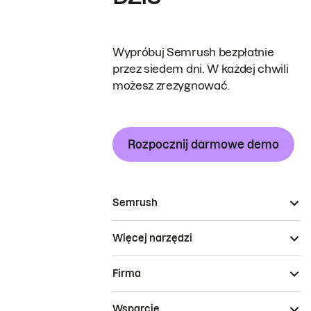
Wypróbuj Semrush bezpłatnie
przez siedem dni. W każdej chwili
możesz zrezygnować.
Rozpocznij darmowe demo
Semrush
Więcej narzędzi
Firma
Wsparcie