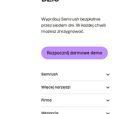
Wypróbuj Semrush bezpłatnie
przez siedem dni. W każdej chwili
możesz zrezygnować.
Rozpocznij darmowe demo
Semrush
Więcej narzędzi
Firma
Wsparcie