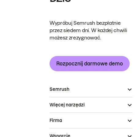
Wypróbuj Semrush bezpłatnie
przez siedem dni. W każdej chwili
możesz zrezygnować.
Rozpocznij darmowe demo
Semrush
Więcej narzędzi
Firma
Wsparcie