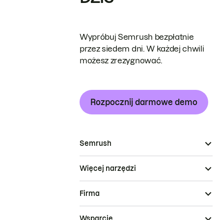
Wypróbuj Semrush bezpłatnie
przez siedem dni. W każdej chwili
możesz zrezygnować.
Rozpocznij darmowe demo
Semrush
Więcej narzędzi
Firma
Wsparcie