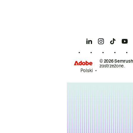
© 2026 Semrush
zastrzeżone.
Polski