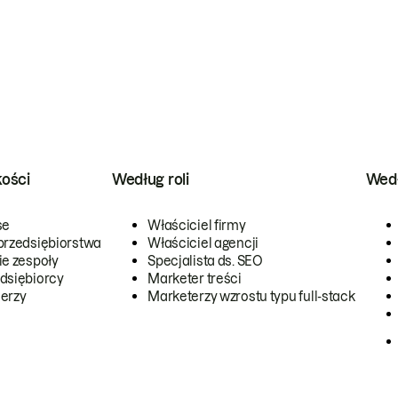
kości
Według roli
Wedł
se
Właściciel firmy
przedsiębiorstwa
Właściciel agencji
ie zespoły
Specjalista ds. SEO
dsiębiorcy
Marketer treści
erzy
Marketerzy wzrostu typu full-stack