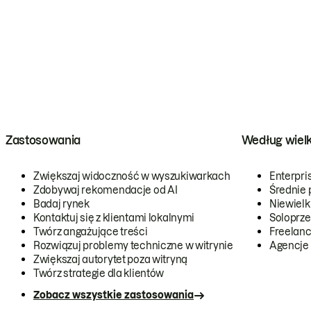
Zastosowania
Według wiel
Zwiększaj widoczność w wyszukiwarkach
Enterpri
Zdobywaj rekomendacje od AI
Średnie 
Badaj rynek
Niewielk
Kontaktuj się z klientami lokalnymi
Soloprze
Twórz angażujące treści
Freelanc
Rozwiązuj problemy techniczne w witrynie
Agencje
Zwiększaj autorytet poza witryną
Twórz strategie dla klientów
Zobacz wszystkie zastosowania