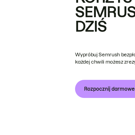
SEMRUS
DZIŚ
Wypróbuj Semrush bezpłat
każdej chwili możesz zre
Rozpocznij darmow