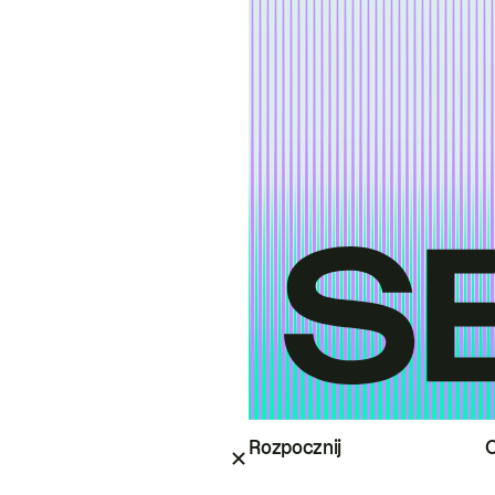
Rozpocznij
O