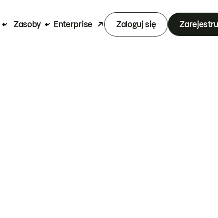
Zasoby
Enterprise
Zaloguj się
Zarejestru