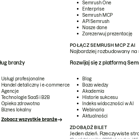
Semrush One
Enterprise
Semrush MCP
API Semrush
Nasze dane
Zarezerwuj prezentację
POŁĄCZ SEMRUSH MCP Z AI
Najbardziej rozbudowany na 
ug branży
Rozwijaj się z platformą Se
Usługi profesjonalne
Blog
Handel detaliczny i e-commerce
Baza wiedzy
Agencje
Akademia
Technologie SaaS i B2B
Historie sukcesu
Opieka zdrowotna
Indeks widoczności w AI
Biznes lokalny
Webinaria
Aktualności
Zobacz wszystkie branże
ZDOBĄDŹ BILET
Jeden dzień. Rzeczywiste str