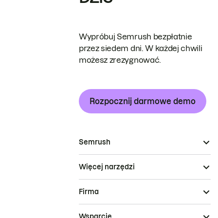
Wypróbuj Semrush bezpłatnie
przez siedem dni. W każdej chwili
możesz zrezygnować.
Rozpocznij darmowe demo
Semrush
Więcej narzędzi
Firma
Wsparcie