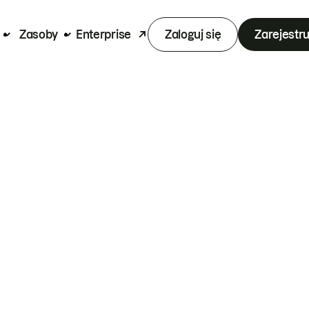
Zasoby
Enterprise
Zaloguj się
Zarejestru