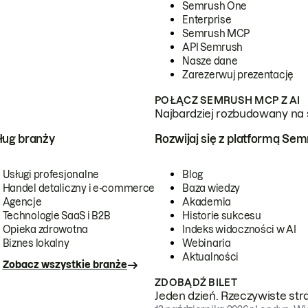
Semrush One
Enterprise
Semrush MCP
API Semrush
Nasze dane
Zarezerwuj prezentację
POŁĄCZ SEMRUSH MCP Z AI
Najbardziej rozbudowany na 
ug branży
Rozwijaj się z platformą Se
Usługi profesjonalne
Blog
Handel detaliczny i e-commerce
Baza wiedzy
Agencje
Akademia
Technologie SaaS i B2B
Historie sukcesu
Opieka zdrowotna
Indeks widoczności w AI
Biznes lokalny
Webinaria
Aktualności
Zobacz wszystkie branże
ZDOBĄDŹ BILET
Jeden dzień. Rzeczywiste str