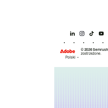
© 2026 Semrush
zastrzeżone.
Polski