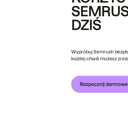
SEMRUS
DZIŚ
Wypróbuj Semrush bezpłat
każdej chwili możesz zre
Rozpocznij darmow