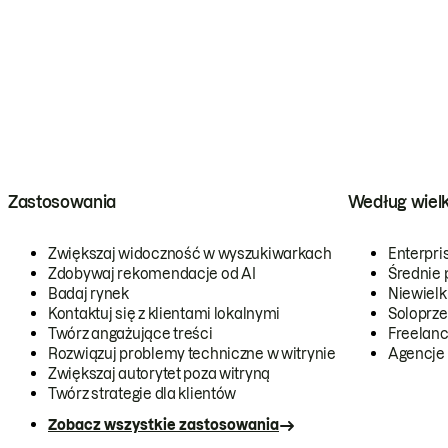
Zastosowania
Według wiel
Zwiększaj widoczność w wyszukiwarkach
Enterpri
Zdobywaj rekomendacje od AI
Średnie 
Badaj rynek
Niewielk
Kontaktuj się z klientami lokalnymi
Soloprze
Twórz angażujące treści
Freelanc
Rozwiązuj problemy techniczne w witrynie
Agencje
Zwiększaj autorytet poza witryną
Twórz strategie dla klientów
Zobacz wszystkie zastosowania