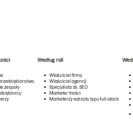
kości
Według roli
Wedł
se
Właściciel firmy
przedsiębiorstwa
Właściciel agencji
ie zespoły
Specjalista ds. SEO
dsiębiorcy
Marketer treści
erzy
Marketerzy wzrostu typu full-stack