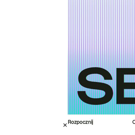
Rozpocznij
O