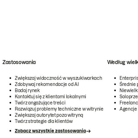
Zastosowania
Według wiel
Zwiększaj widoczność w wyszukiwarkach
Enterpri
Zdobywaj rekomendacje od AI
Średnie 
Badaj rynek
Niewielk
Kontaktuj się z klientami lokalnymi
Soloprze
Twórz angażujące treści
Freelanc
Rozwiązuj problemy techniczne w witrynie
Agencje
Zwiększaj autorytet poza witryną
Twórz strategie dla klientów
Zobacz wszystkie zastosowania