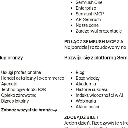
Semrush One
Enterprise
Semrush MCP
API Semrush
Nasze dane
Zarezerwuj prezentację
POŁĄCZ SEMRUSH MCP Z AI
Najbardziej rozbudowany na 
ug branży
Rozwijaj się z platformą Se
Usługi profesjonalne
Blog
Handel detaliczny i e-commerce
Baza wiedzy
Agencje
Akademia
Technologie SaaS i B2B
Historie sukcesu
Opieka zdrowotna
Indeks widoczności w AI
Biznes lokalny
Webinaria
Aktualności
Zobacz wszystkie branże
ZDOBĄDŹ BILET
Jeden dzień. Rzeczywiste str