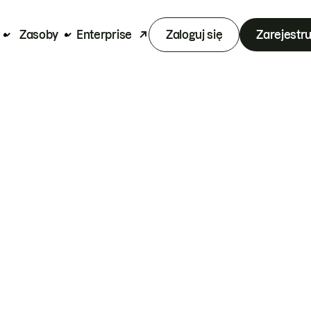
Zasoby
Enterprise
Zaloguj się
Zarejestru