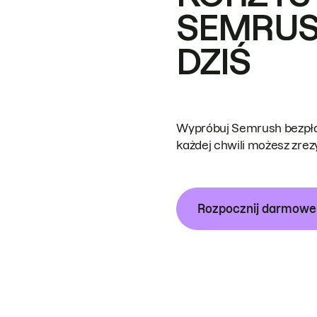
SEMRUS
DZIŚ
Wypróbuj Semrush bezpłat
każdej chwili możesz zre
Rozpocznij darmow