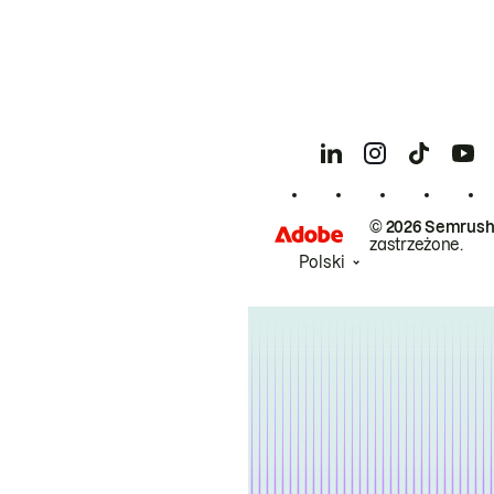
© 2026 Semrush
zastrzeżone.
Polski