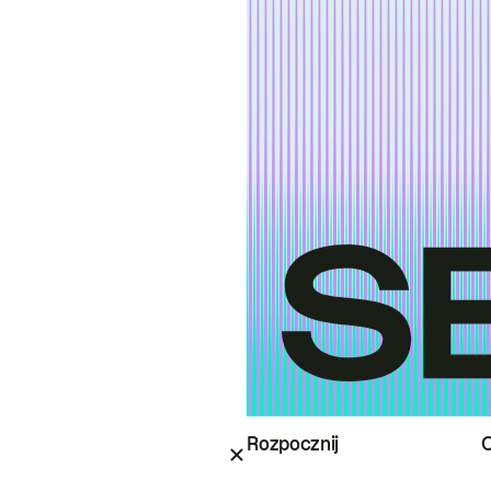
Rozpocznij
O