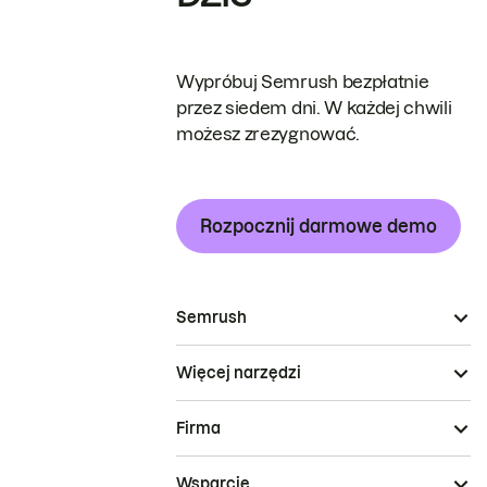
Wypróbuj Semrush bezpłatnie
przez siedem dni. W każdej chwili
możesz zrezygnować.
Rozpocznij darmowe demo
Semrush
Więcej narzędzi
Firma
Wsparcie