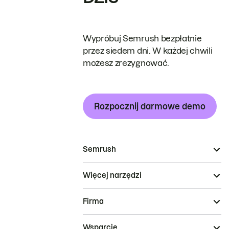
Wypróbuj Semrush bezpłatnie
przez siedem dni. W każdej chwili
możesz zrezygnować.
Rozpocznij darmowe demo
Semrush
Więcej narzędzi
Firma
Wsparcie