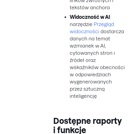
linków zwrotnych i
tekstów anchora
Widoczność w AI
:
narzędzie
Przegląd
widoczności
dostarcza
danych na temat
wzmianek w AI,
cytowanych stron i
źródeł oraz
wskaźników obecności
w odpowiedziach
wygenerowanych
przez sztuczną
inteligencję
Dostępne raporty
i funkcje