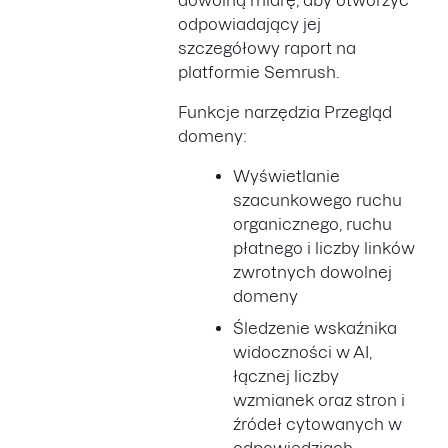
dowolną miarę, aby otworzyć
odpowiadający jej
szczegółowy raport na
platformie Semrush.
Funkcje narzędzia Przegląd
domeny:
Wyświetlanie
szacunkowego ruchu
organicznego, ruchu
płatnego i liczby linków
zwrotnych dowolnej
domeny
Śledzenie wskaźnika
widoczności w AI,
łącznej liczby
wzmianek oraz stron i
źródeł cytowanych w