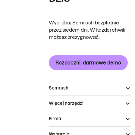
Wypróbuj Semrush bezpłatnie
przez siedem dni. W każdej chwili
możesz zrezygnować.
Rozpocznij darmowe demo
Semrush
Więcej narzędzi
Firma
Wsparcie