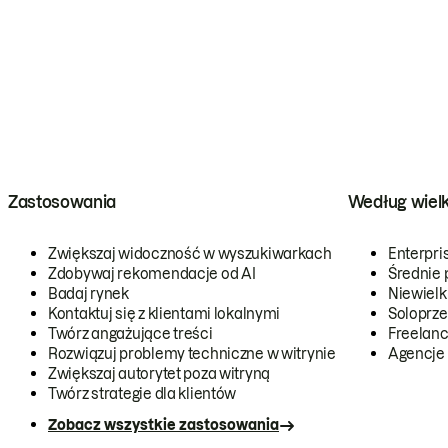
Zastosowania
Według wiel
Zwiększaj widoczność w wyszukiwarkach
Enterpri
Zdobywaj rekomendacje od AI
Średnie 
Badaj rynek
Niewielk
Kontaktuj się z klientami lokalnymi
Soloprze
Twórz angażujące treści
Freelanc
Rozwiązuj problemy techniczne w witrynie
Agencje
Zwiększaj autorytet poza witryną
Twórz strategie dla klientów
Zobacz wszystkie zastosowania