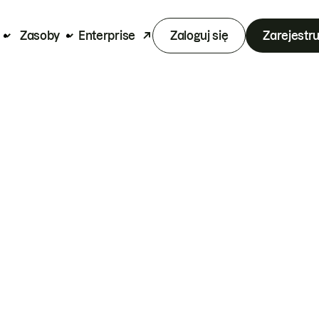
Zasoby
Enterprise
Zaloguj się
Zarejestru