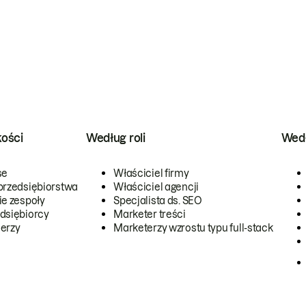
kości
Według roli
Wedł
se
Właściciel firmy
przedsiębiorstwa
Właściciel agencji
ie zespoły
Specjalista ds. SEO
dsiębiorcy
Marketer treści
erzy
Marketerzy wzrostu typu full-stack