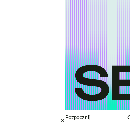
Rozpocznij
O