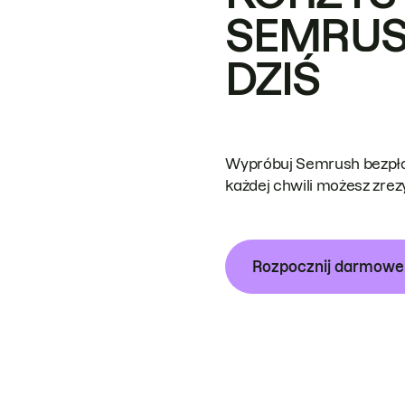
SEMRUS
DZIŚ
Wypróbuj Semrush bezpłat
każdej chwili możesz zre
Rozpocznij darmow