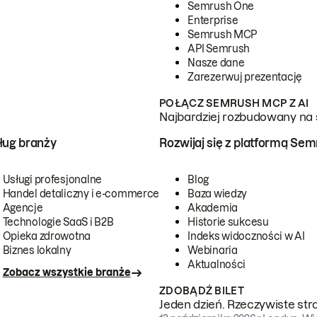
Semrush One
Enterprise
Semrush MCP
API Semrush
Nasze dane
Zarezerwuj prezentację
POŁĄCZ SEMRUSH MCP Z AI
Najbardziej rozbudowany na 
ug branży
Rozwijaj się z platformą Se
Usługi profesjonalne
Blog
Handel detaliczny i e-commerce
Baza wiedzy
Agencje
Akademia
Technologie SaaS i B2B
Historie sukcesu
Opieka zdrowotna
Indeks widoczności w AI
Biznes lokalny
Webinaria
Aktualności
Zobacz wszystkie branże
ZDOBĄDŹ BILET
Jeden dzień. Rzeczywiste str