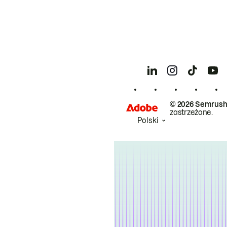
© 2026 Semrush
zastrzeżone.
Polski