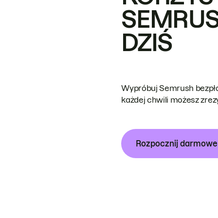
SEMRUS
DZIŚ
Wypróbuj Semrush bezpłat
każdej chwili możesz zre
Rozpocznij darmow