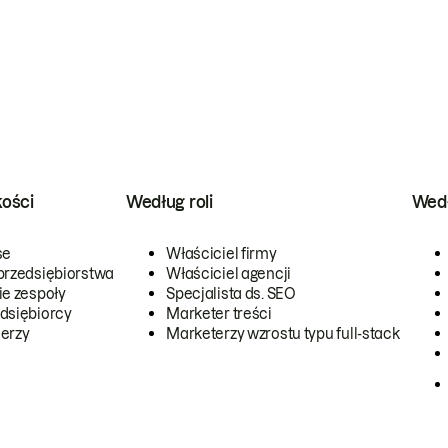
kości
Według roli
Wedł
se
Właściciel firmy
przedsiębiorstwa
Właściciel agencji
ie zespoły
Specjalista ds. SEO
dsiębiorcy
Marketer treści
erzy
Marketerzy wzrostu typu full-stack