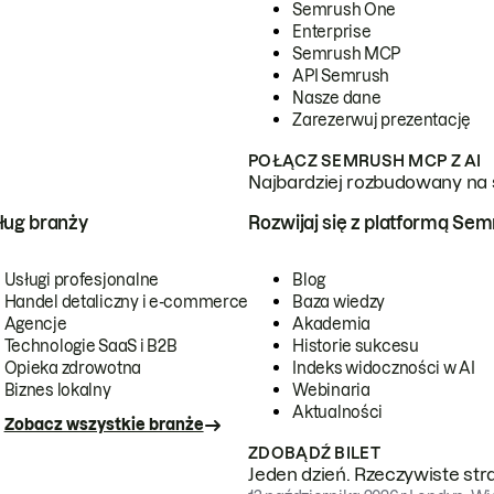
Semrush One
Enterprise
Semrush MCP
API Semrush
Nasze dane
Zarezerwuj prezentację
POŁĄCZ SEMRUSH MCP Z AI
Najbardziej rozbudowany na 
ug branży
Rozwijaj się z platformą Se
Usługi profesjonalne
Blog
Handel detaliczny i e-commerce
Baza wiedzy
Agencje
Akademia
Technologie SaaS i B2B
Historie sukcesu
Opieka zdrowotna
Indeks widoczności w AI
Biznes lokalny
Webinaria
Aktualności
Zobacz wszystkie branże
ZDOBĄDŹ BILET
Jeden dzień. Rzeczywiste str