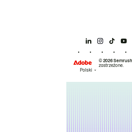
© 2026 Semrush
zastrzeżone.
Polski