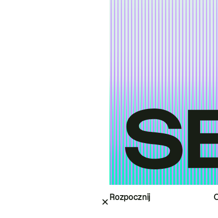
Rozpocznij
O