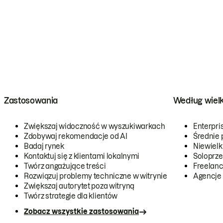
Zastosowania
Według wiel
Zwiększaj widoczność w wyszukiwarkach
Enterpri
Zdobywaj rekomendacje od AI
Średnie 
Badaj rynek
Niewielk
Kontaktuj się z klientami lokalnymi
Soloprze
Twórz angażujące treści
Freelanc
Rozwiązuj problemy techniczne w witrynie
Agencje
Zwiększaj autorytet poza witryną
Twórz strategie dla klientów
Zobacz wszystkie zastosowania