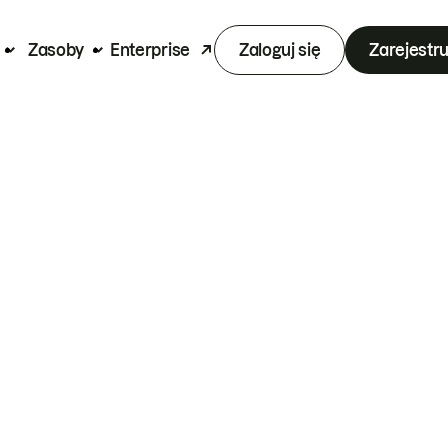
Zasoby
Enterprise
Zaloguj się
Zarejestru