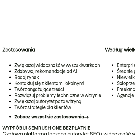
Zastosowania
Według wiel
Zwiększaj widoczność w wyszukiwarkach
Enterpri
Zdobywaj rekomendacje od AI
Średnie 
Badaj rynek
Niewielk
Kontaktuj się z klientami lokalnymi
Soloprze
Twórz angażujące treści
Freelanc
Rozwiązuj problemy techniczne w witrynie
Agencje
Zwiększaj autorytet poza witryną
Twórz strategie dla klientów
Zobacz wszystkie zastosowania
WYPRÓBUJ SEMRUSH ONE BEZPŁATNIE
Czołowa platforma łącząca autorytet SEO i widoczność w