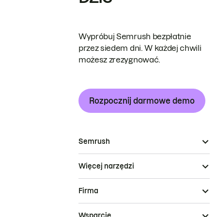
Wypróbuj Semrush bezpłatnie
przez siedem dni. W każdej chwili
możesz zrezygnować.
Rozpocznij darmowe demo
Semrush
Więcej narzędzi
Firma
Wsparcie