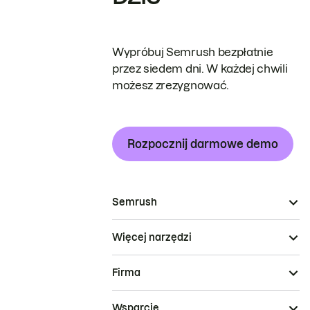
Wypróbuj Semrush bezpłatnie
przez siedem dni. W każdej chwili
możesz zrezygnować.
Rozpocznij darmowe demo
Semrush
Więcej narzędzi
Firma
Wsparcie