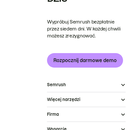
Wypróbuj Semrush bezpłatnie
przez siedem dni. W każdej chwili
możesz zrezygnować.
Rozpocznij darmowe demo
Semrush
Więcej narzędzi
Firma
Wsparcie