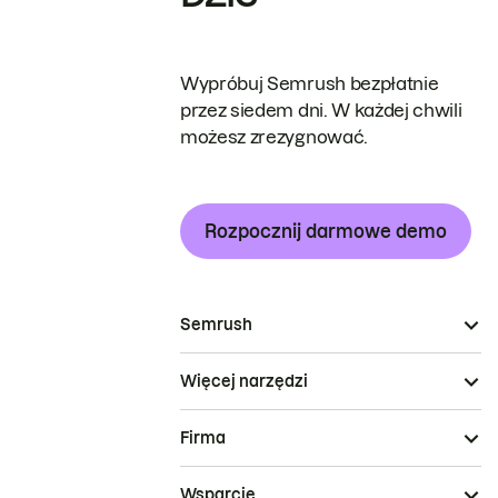
Wypróbuj Semrush bezpłatnie
przez siedem dni. W każdej chwili
możesz zrezygnować.
Rozpocznij darmowe demo
Semrush
Więcej narzędzi
Firma
Wsparcie