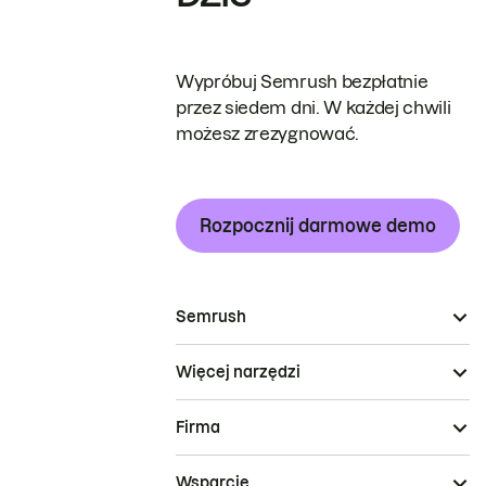
Wypróbuj Semrush bezpłatnie
przez siedem dni. W każdej chwili
możesz zrezygnować.
Rozpocznij darmowe demo
Semrush
Więcej narzędzi
Firma
Wsparcie