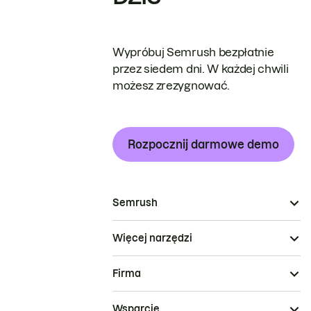
Wypróbuj Semrush bezpłatnie
przez siedem dni. W każdej chwili
możesz zrezygnować.
Rozpocznij darmowe demo
Semrush
Więcej narzędzi
Firma
Wsparcie