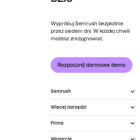
Wypróbuj Semrush bezpłatnie
przez siedem dni. W każdej chwili
możesz zrezygnować.
Rozpocznij darmowe demo
Semrush
Więcej narzędzi
Firma
Wsparcie