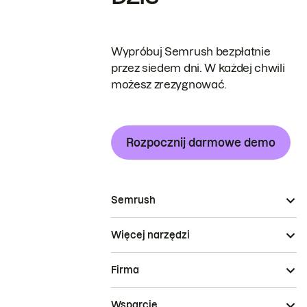
Wypróbuj Semrush bezpłatnie
przez siedem dni. W każdej chwili
możesz zrezygnować.
Rozpocznij darmowe demo
Semrush
Więcej narzędzi
Firma
Wsparcie