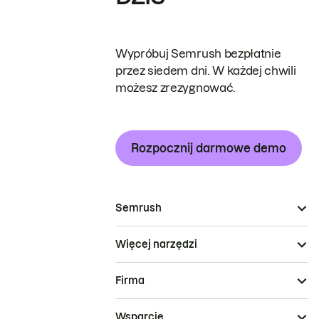
Wypróbuj Semrush bezpłatnie
przez siedem dni. W każdej chwili
możesz zrezygnować.
Rozpocznij darmowe demo
Semrush
Więcej narzędzi
Firma
Wsparcie