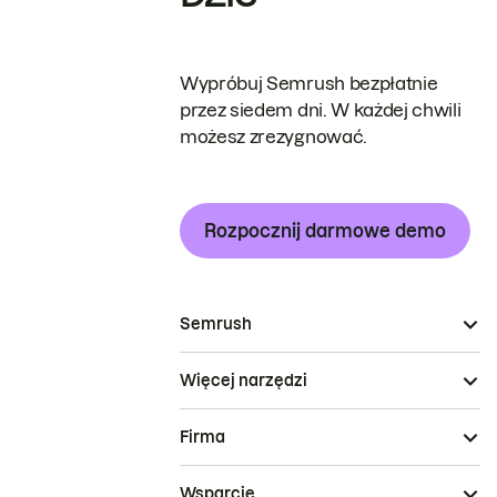
Wypróbuj Semrush bezpłatnie
przez siedem dni. W każdej chwili
możesz zrezygnować.
Rozpocznij darmowe demo
Semrush
Więcej narzędzi
Firma
Wsparcie